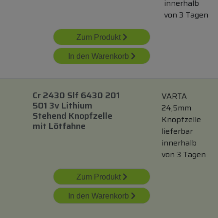
innerhalb
von 3 Tagen
Zum Produkt
In den Warenkorb
Cr 2430 Slf 6430 201
VARTA
501 3v Lithium
24,5mm
Stehend Knopfzelle
Knopfzelle
mit
Lötfahne
lieferbar
innerhalb
von 3 Tagen
Zum Produkt
In den Warenkorb