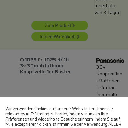
innerhalb
von 3 Tagen
Zum Produkt
In den Warenkorb
Cr1025 Cr-1025el/ 1b
3v 30mah Lithium
3,0V
Knopfzelle 1er Blister
Knopfzellen
- Batterien
lieferbar
innerhalb
von 3 Tagen
Wir verwenden Cookies auf unserer Website, um Ihnen die
relevanteste Erfahrung zu bieten, indem wir uns an Ihre
Zum Produkt
Präferenzen und wiederholte Besuche erinnern. Indem Sie auf
"Alle akzeptieren" klicken, stimmen Sie der Verwendung ALLER
In den Warenkorb