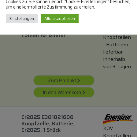
Cookies zu. Sie können jedoch "Cookie-Einstellungen" besuchen,
um eine kontrollierte Zustimmung zu erteilen.
Einstellungen
Alle akzeptieren
Cr1620 Cr-1620el/ 1b
Lithium-Knopfzelle 3v,
3,0V
75mah 1er Blister
Knopfzellen
- Batterien
lieferbar
innerhalb
von 3 Tagen
Zum Produkt
In den Warenkorb
Cr2025 E301021606
Knopfzelle, Batterie,
3,0V
Cr2025, 1 Stück
Knopfzellen