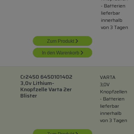
- Batterien
lieferbar
innerhalb
von 3 Tagen
Zum Produkt
In den Warenkorb
Cr2450 6450101402
VARTA
3,0v Lithium-
3,0V
Knopfzelle Varta 2er
Knopfzellen
Blister
- Batterien
lieferbar
innerhalb
von 3 Tagen