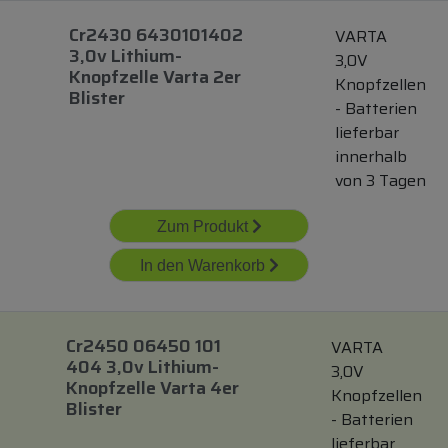
Cr2430 6430101402
VARTA
3,0v Lithium-
3,0V
Knopfzelle Varta 2er
Knopfzellen
Blister
- Batterien
lieferbar
innerhalb
von 3 Tagen
Zum Produkt
In den Warenkorb
Cr2450 06450 101
VARTA
404 3,0v Lithium-
3,0V
Knopfzelle Varta 4er
Knopfzellen
Blister
- Batterien
lieferbar