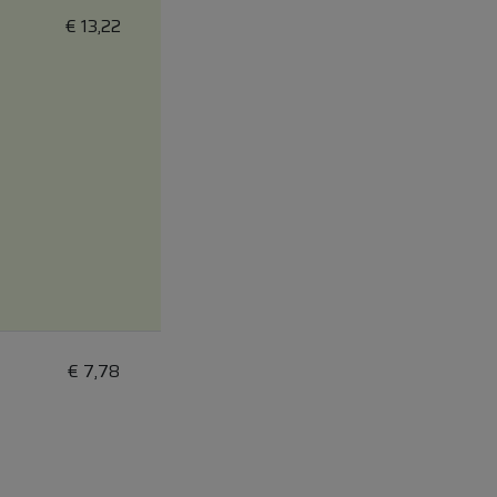
€
13,22
€
7,78