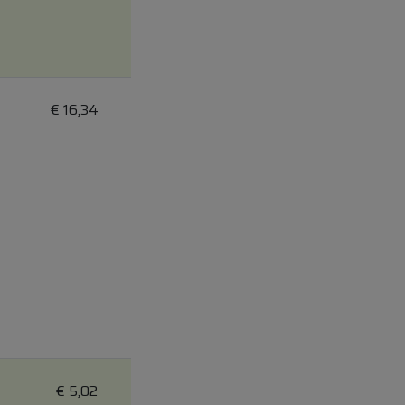
€
16,34
€
5,02