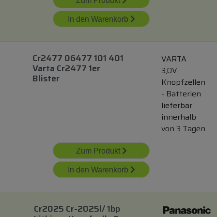
Zum Produkt
In den Warenkorb
Cr2477 06477 101 401
VARTA
Varta Cr2477 1er
3,0V
Blister
Knopfzellen
- Batterien
lieferbar
innerhalb
von 3 Tagen
Zum Produkt
In den Warenkorb
Cr2025 Cr-2025l/ 1bp