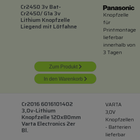
Cr2450 3v Bat-
Cr2450/ G1a 3v
Knopfzelle
Lithium Knopfzelle
für
Liegend
mit
Lötfahne
Printmontage
lieferbar
innerhalb von
3 Tagen
Zum Produkt
In den Warenkorb
Cr2016 6016101402
VARTA
3,0v-Lithium
3,0V
Knopfzelle 120x80mm
Knopfzellen
Varta Electronics 2er
- Batterien
Bl.
lieferbar