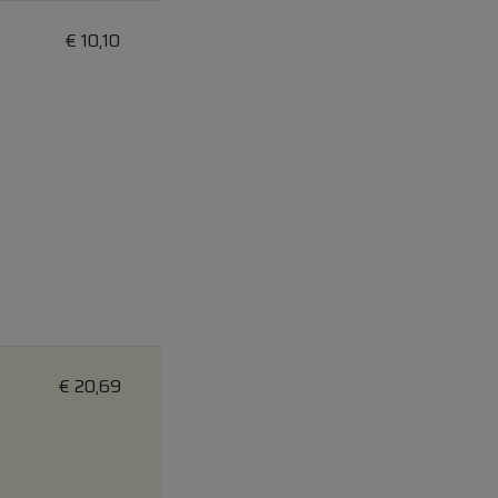
€
10,10
€
20,69