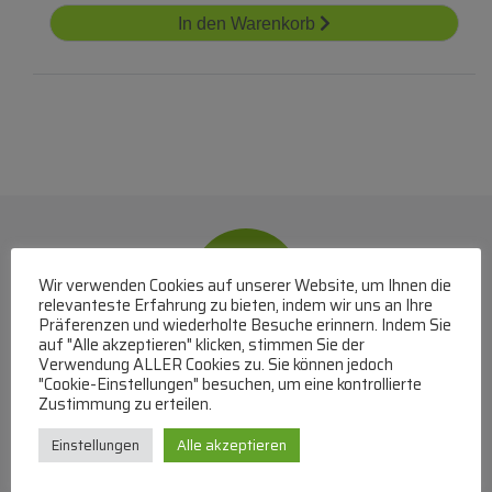
In den Warenkorb
Wir verwenden Cookies auf unserer Website, um Ihnen die
relevanteste Erfahrung zu bieten, indem wir uns an Ihre
Präferenzen und wiederholte Besuche erinnern. Indem Sie
auf "Alle akzeptieren" klicken, stimmen Sie der
Verwendung ALLER Cookies zu. Sie können jedoch
WhatsApp
"Cookie-Einstellungen" besuchen, um eine kontrollierte
Zustimmung zu erteilen.
Mit WhatsApp Kontakt mit dem Service Team
aufnehmen
Einstellungen
Alle akzeptieren
(MO-DO 8-17, FR 8-15 Uhr,
+43 1 267 67 60
)