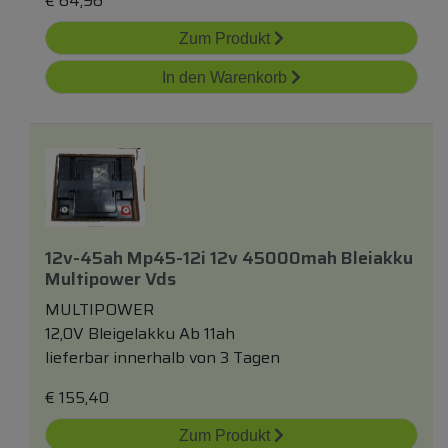
€
64,96
Zum Produkt
In den Warenkorb
12v-45ah Mp45-12i 12v 45000mah Bleiakku
Multipower Vds
MULTIPOWER
12,0V Bleigelakku Ab 11ah
lieferbar innerhalb von 3 Tagen
€
155,40
Zum Produkt