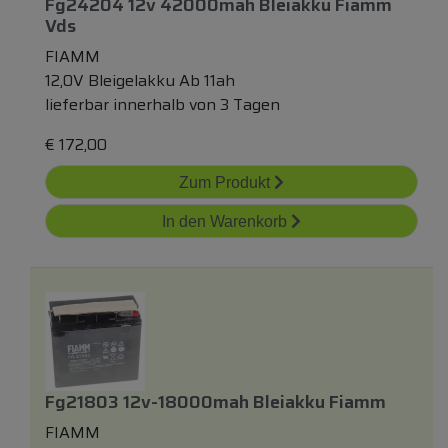
Fg24204 12v 42000mah Bleiakku Fiamm
Vds
FIAMM
12,0V Bleigelakku Ab 11ah
lieferbar innerhalb von 3 Tagen
€
172,00
Zum Produkt
In den Warenkorb
Fg21803 12v-18000mah Bleiakku Fiamm
FIAMM