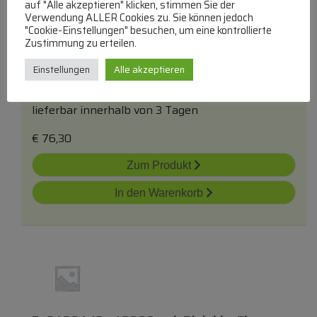
auf "Alle akzeptieren" klicken, stimmen Sie der
Verwendung ALLER Cookies zu. Sie können jedoch
"Cookie-Einstellungen" besuchen, um eine kontrollierte
Fg21202 12v-12000mah Bleibatterien
Zustimmung zu erteilen.
Fiamm-Vds
Einstellungen
Alle akzeptieren
FIAMM
12,0V Bleigelakku Ab 11ah
lieferbar innerhalb von 3 Tagen
€
76,30
Zum Produkt
In den Warenkorb