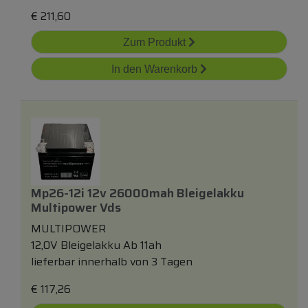
€
211,60
Zum Produkt
In den Warenkorb
Mp26-12i 12v 26000mah Bleigelakku
Multipower Vds
MULTIPOWER
12,0V Bleigelakku Ab 11ah
lieferbar innerhalb von 3 Tagen
€
117,26