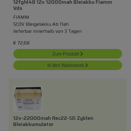
12fghl48 12v 12000mah Bleiakku Fiamm
Vds
FIAMM
12,0V Bleigelakku Ab 11ah
lieferbar innerhalb von 3 Tagen
€
72,68
Zum Produkt
In den Warenkorb
12v-22000mah Rec22-12i Zyklen
Bleiakkumulator