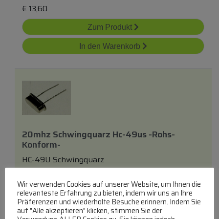
€
13,60
Zum Produkt
In den Warenkorb
20mhz Schwingquarz Hc-49us -rohs-
Konform-
HC-49U Schwingquarz
lieferbar innerhalb von 3 Tagen
Wir verwenden Cookies auf unserer Website, um Ihnen die
€
3,49
relevanteste Erfahrung zu bieten, indem wir uns an Ihre
Präferenzen und wiederholte Besuche erinnern. Indem Sie
auf "Alle akzeptieren" klicken, stimmen Sie der
Zum Produkt