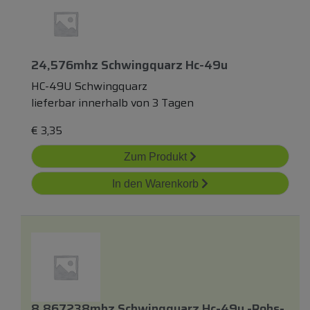
24,576mhz Schwingquarz Hc-49u
HC-49U Schwingquarz
lieferbar innerhalb von 3 Tagen
€
3,35
Zum Produkt
In den Warenkorb
8,867238mhz Schwingquarz Hc-49u -rohs-