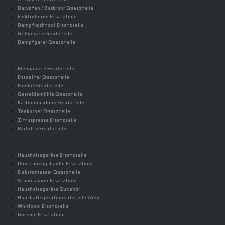
Backofen / Backrohr Ersatzteile
Elektroherde Ersatzteile
Dampfkochtopf Ersatzteile
Grillgeräte Ersatzteile
Dampfgarer Ersatzteile
Kleingeräte Ersatzteile
Entsafter Ersatzteile
Fondue Ersatzteile
Getreidemühle Ersatzteile
Kaffeemaschine Ersatzteile
Teekocher Ersatzteile
Zitruspresse Ersatzteile
Raclette Ersatzteile
Haushaltsgeräte Ersatzteile
Dunstabzugshaube Ersatzteile
Elektromesser Ersatzteile
Staubsauger Ersatzteile
Haushaltsgeräte Zubehör
Haushaltsgeräteersatzteile Wien
Whirlpool Ersatzteile
Gorenje Ersatzteile