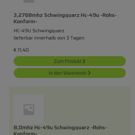
3,2768mhz Schwingquarz Hc-49u -rohs-
Konform-
HC-49U Schwingquarz
lieferbar innerhalb von 3 Tagen
€
11,40
Zum Produkt
In den Warenkorb
8,0mhz Hc-49u Schwingquarz -rohs-
Konform-