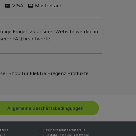
l
VISA
MasterCard
ufige Fragen zu unserer Website werden in
serer FAQ beantwortet
ser Shop für Elektra Bregenz Produkte
Allgemeine Geschäftsbedingungen
zteile
Haushaltsgeräte Ersatzteile
eile
Dunstabzugshaube Ersatzteile