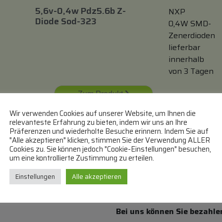
5,6v-0,4w Pdz5.6b Z-
NXP
Diode Sod-323
0,4W SMD-
Zenerdioden
lieferbar
innerhalb
von 3 Tagen
Zum Produkt
Wir verwenden Cookies auf unserer Website, um Ihnen die
In den Warenkorb
relevanteste Erfahrung zu bieten, indem wir uns an Ihre
Präferenzen und wiederholte Besuche erinnern. Indem Sie auf
"Alle akzeptieren" klicken, stimmen Sie der Verwendung ALLER
Cookies zu. Sie können jedoch "Cookie-Einstellungen" besuchen,
um eine kontrollierte Zustimmung zu erteilen.
Einstellungen
Alle akzeptieren
Bei uns können Sie bezahle