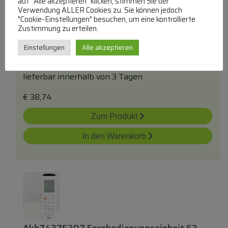
auf "Alle akzeptieren" klicken, stimmen Sie der
Rg10a22/ Bgef 17317000012848
Verwendung ALLER Cookies zu. Sie können jedoch
"Cookie-Einstellungen" besuchen, um eine kontrollierte
Fernbedienung
Zustimmung zu erteilen.
B2S
Einstellungen
Alle akzeptieren
Fernbedienungen Weisse Ware
lieferbar innerhalb von 3 Tagen
€
38,74
Zum Produkt
In den Warenkorb
Akb74375307 Fernbedienungseinheit S3