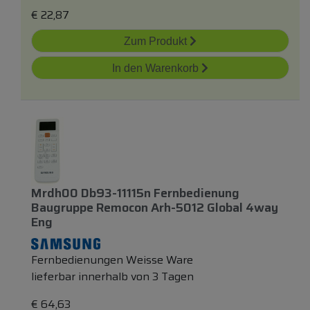
€
22,87
Zum Produkt
In den Warenkorb
Mrdh00 Db93-11115n Fernbedienung
Baugruppe Remocon Arh-5012 Global 4way
Eng
Fernbedienungen Weisse Ware
lieferbar innerhalb von 3 Tagen
€
64,63