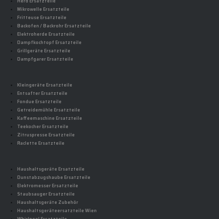
Herd Ersatzteile
Mikrowelle Ersatzteile
Fritteuse Ersatzteile
Backofen / Backrohr Ersatzteile
Elektroherde Ersatzteile
Dampfkochtopf Ersatzteile
Grillgeräte Ersatzteile
Dampfgarer Ersatzteile
Kleingeräte Ersatzteile
Entsafter Ersatzteile
Fondue Ersatzteile
Getreidemühle Ersatzteile
Kaffeemaschine Ersatzteile
Teekocher Ersatzteile
Zitruspresse Ersatzteile
Raclette Ersatzteile
Haushaltsgeräte Ersatzteile
Dunstabzugshaube Ersatzteile
Elektromesser Ersatzteile
Staubsauger Ersatzteile
Haushaltsgeräte Zubehör
Haushaltsgeräteersatzteile Wien