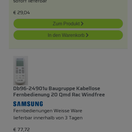
sofort lieferbar
€
29,04
Zum Produkt
In den Warenkorb
Db96-24901u Baugruppe Kabellose
Fernbedienung 20 Qmd Rac Windfree
Fernbedienungen Weisse Ware
lieferbar innerhalb von 3 Tagen
€
77,72