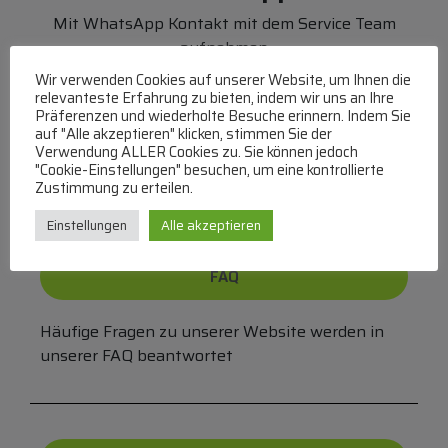
Mit WhatsApp Kontakt mit dem Service Team
aufnehmen
(MO-DO 8-17, FR 8-15 Uhr,
+43 1 267 67 60
)
Wir verwenden Cookies auf unserer Website, um Ihnen die
relevanteste Erfahrung zu bieten, indem wir uns an Ihre
Bei uns können Sie bezahlen per:
Präferenzen und wiederholte Besuche erinnern. Indem Sie
auf "Alle akzeptieren" klicken, stimmen Sie der
Verwendung ALLER Cookies zu. Sie können jedoch
Überweisung
PayPal
VISA
"Cookie-Einstellungen" besuchen, um eine kontrollierte
MasterCard
Zustimmung zu erteilen.
Einstellungen
Alle akzeptieren
FAQ
Häufige Fragen zu unserer Website werden in
unserer FAQ beantwortet