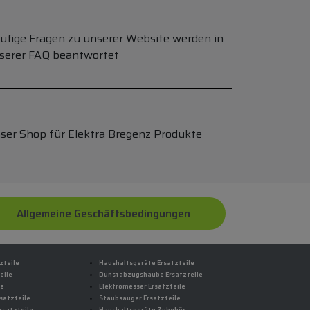
ufige Fragen zu unserer Website werden in
serer FAQ beantwortet
ser Shop für Elektra Bregenz Produkte
Allgemeine Geschäftsbedingungen
zteile
Haushaltsgeräte Ersatzteile
eile
Dunstabzugshaube Ersatzteile
le
Elektromesser Ersatzteile
satzteile
Staubsauger Ersatzteile