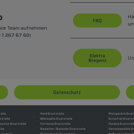
p
Hä
FAQ
un
vice Team aufnehmen
 1 267 67 60
)
Elektra
Un
Bregenz
Datenschutz
teile
Herd Ersatzteile
Kleingeräte Ersat
tzteile
Mikrowelle Ersatzteile
Entsafter Ersatzt
nation Ersatzteile
Fritteuse Ersatzteile
Fondue Ersatztei
ile
Backofen / Backrohr Ersatzteile
Getreidemühle Er