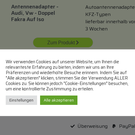
Antennenadapter -
Autoantennenadapte
Audi, Vw - Doppel
KFZ-Typen
Fakra Auf Iso
lieferbar innerhalb vo
3 Wochen
Zum Produkt
In den Warenkorb
Wir verwenden Cookies auf unserer Website, um Ihnen die
relevanteste Erfahrung zu bieten, indem wir uns an Ihre
Präferenzen und wiederholte Besuche erinnern. Indem Sie auf
"Alle akzeptieren" klicken, stimmen Sie der Verwendung ALLER
Cookies zu. Sie können jedoch "Cookie-Einstellungen" besuchen,
um eine kontrollierte Zustimmung zu erteilen.
Einstellungen
Alle akzeptieren
Bei uns können Sie bezahle
Überweisung
PayPa