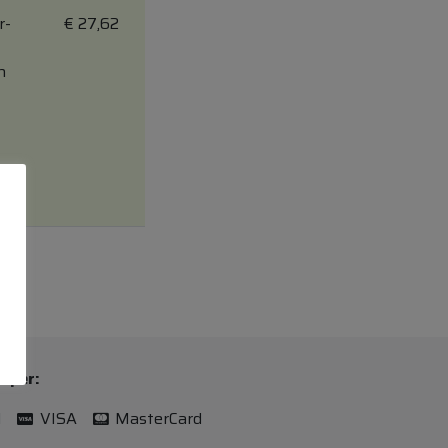
r-
€
27,62
n
n per:
l
VISA
MasterCard